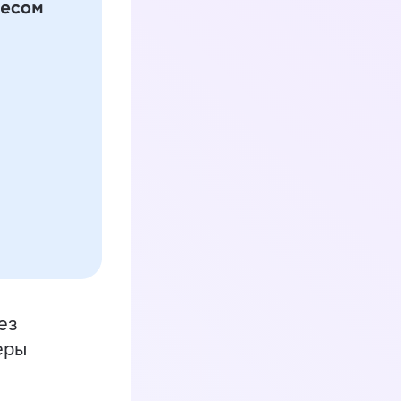
ез
еры