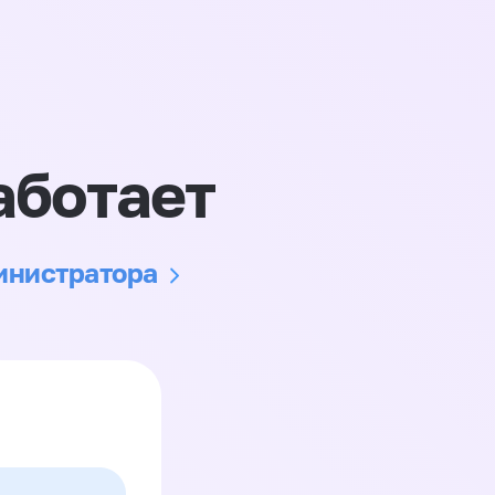
аботает
министратора