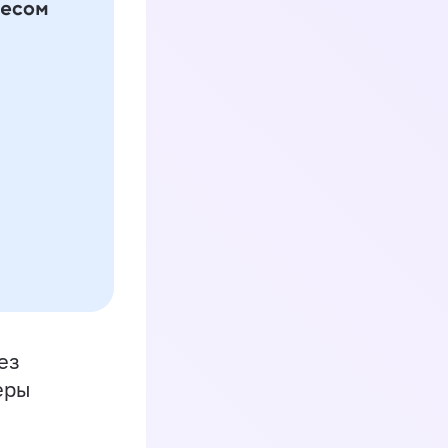
ез
еры