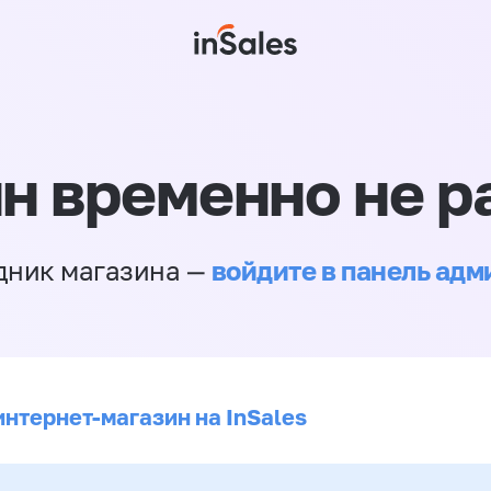
н временно не р
войдите в панель ад
дник магазина —
интернет-магазин на InSales