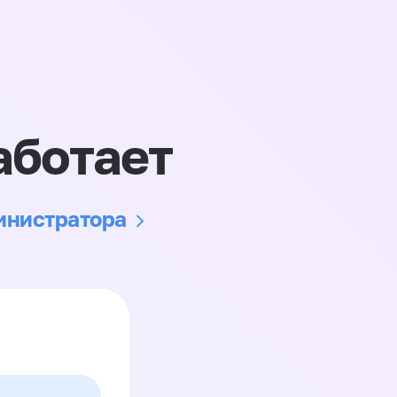
аботает
министратора