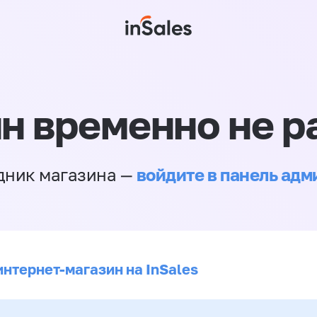
н временно не р
войдите в панель ад
дник магазина —
интернет-магазин на InSales