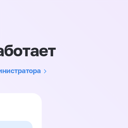
аботает
министратора