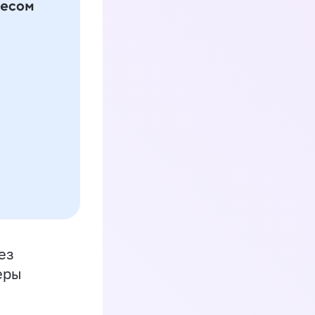
ез
еры